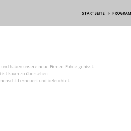
STARTSEITE
PROGRA
n
h und haben unsere neue Firmen-Fahne gehisst.
d ist kaum zu übersehen.
menschild erneuert und beleuchtet.