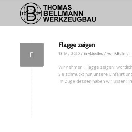
Flagge zeigen
/
/
13. Mai 2020
in
Aktuelles
von
F.Bellman
Wir nehmen „Flagge zeigen“ wörtlic
Sie schmückt nun unsere Einfahrt un
Im Zuge dessen haben wir unser Fir