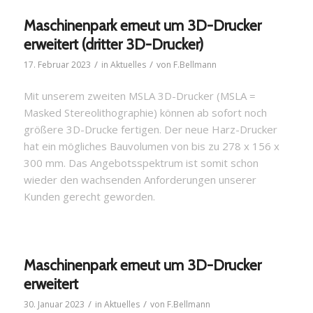
Maschinenpark erneut um 3D-Drucker
erweitert (dritter 3D-Drucker)
/
/
17. Februar 2023
in
Aktuelles
von
F.Bellmann
Mit unserem zweiten MSLA 3D-Drucker
(MSLA =
Masked Stereolithographie) können ab sofort noch
größere 3D-Drucke fertigen. Der neue Harz-Drucker
hat ein mögliches Bauvolumen von bis zu 278 x 156 x
300 mm. Das Angebotsspektrum ist somit schon
wieder den wachsenden Anforderungen unserer
Kunden gerecht geworden.
Maschinenpark erneut um 3D-Drucker
erweitert
/
/
30. Januar 2023
in
Aktuelles
von
F.Bellmann