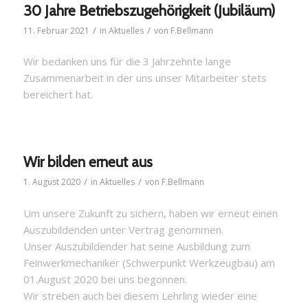
30 Jahre Betriebszugehörigkeit (Jubiläum)
/
/
11. Februar 2021
in
Aktuelles
von
F.Bellmann
Wir bedanken uns für die 3 Jahrzehnte lange
Zusammenarbeit in der uns unser Mitarbeiter stets
bereichert hat.
Wir bilden erneut aus
/
/
1. August 2020
in
Aktuelles
von
F.Bellmann
Um unsere Zukunft zu sichern, haben wir erneut einen
Auszubildenden unter Vertrag genommen.
Unser Auszubildender hat seine Ausbildung zum
Feinwerkmechaniker (Schwerpunkt Werkzeugbau) am
01.August 2020 bei uns begonnen.
Wir streben auch bei diesem Lehrling wieder eine