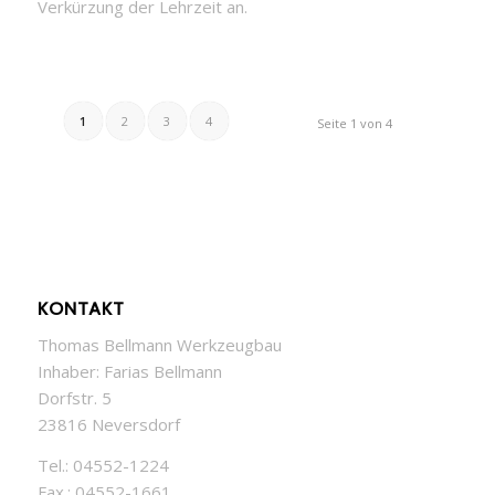
Verkürzung der Lehrzeit an.
1
2
3
4
Seite 1 von 4
KONTAKT
Thomas Bellmann Werkzeugbau
Inhaber: Farias Bellmann
Dorfstr. 5
23816 Neversdorf
Tel.: 04552-1224
Fax.: 04552-1661