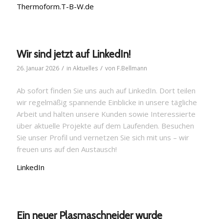
Thermoform.T-B-W.de
Wir sind jetzt auf LinkedIn!
/
/
26. Januar 2026
in
Aktuelles
von
F.Bellmann
Ab sofort finden Sie uns auch auf LinkedIn. Dort teilen
wir regelmäßig spannende Einblicke in unsere tägliche
Arbeit und halten unsere Kunden sowie Interessierte
über aktuelle Projekte auf dem Laufenden. Besuchen
Sie unser Profil und vernetzen Sie sich mit uns – wir
freuen uns auf den Austausch!
LinkedIn
Ein neuer Plasmaschneider wurde